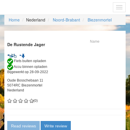
Fietsoplaadpunten.be
Toggl
navig
Home
Nederland
Noord-Brabant
Biezenmortel
Name
De Rustende Jager
Fiets buiten opladen
Accu binnen opladen
Bijgewerkt op 28-09-2022
Oude Bosschebaan 11
5074RC Biezenmortel
Nederland
(0)
Read reviews
Write review