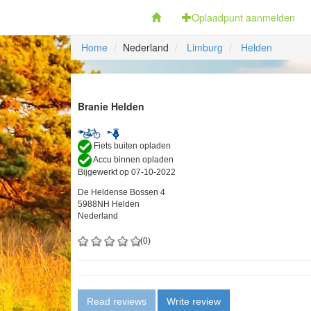
Fietsoplaadpunten.be
Oplaadpunt aanmelden
Home
Nederland
Limburg
Helden
Branie Helden
Fiets buiten opladen
Accu binnen opladen
Bijgewerkt op 07-10-2022
De Heldense Bossen 4
5988NH Helden
Nederland
(0)
Read reviews
Write review