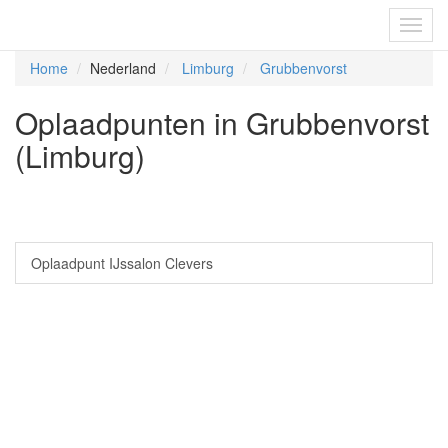
Fietsoplaadpunten.be
Toggl
navig
Home
Nederland
Limburg
Grubbenvorst
Oplaadpunten in Grubbenvorst
(Limburg)
Oplaadpunt IJssalon Clevers