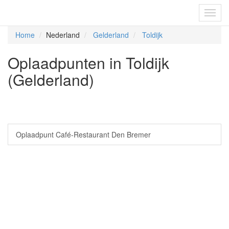
Fietsoplaadpunten.be
Toggl
navig
Home
Nederland
Gelderland
Toldijk
Oplaadpunten in Toldijk
(Gelderland)
Oplaadpunt Café-Restaurant Den Bremer