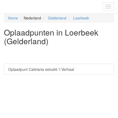
Fietsoplaadpunten.be
Toggl
navig
Home
Nederland
Gelderland
Loerbeek
Oplaadpunten in Loerbeek
(Gelderland)
Oplaadpunt Cafetaria eetcafé 't Verhaal