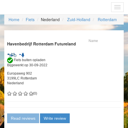
Fietsoplaadpunten.be
Toggl
navig
Home
Fiets
Nederland
Zuid-Holland
Rotterdam
Name
Havenbedrijf Rotterdam Futureland
Fiets buiten opladen
Bijgewerkt op 30-09-2022
Europaweg 902
3199LC Rotterdam
Nederland
(0)
Read reviews
Write review