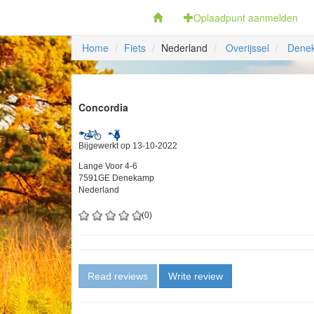
Fietsoplaadpunten.be
Oplaadpunt aanmelden
Home
Fiets
Nederland
Overijssel
Dene
Concordia
Bijgewerkt op 13-10-2022
Lange Voor 4-6
7591GE Denekamp
Nederland
(0)
Read reviews
Write review